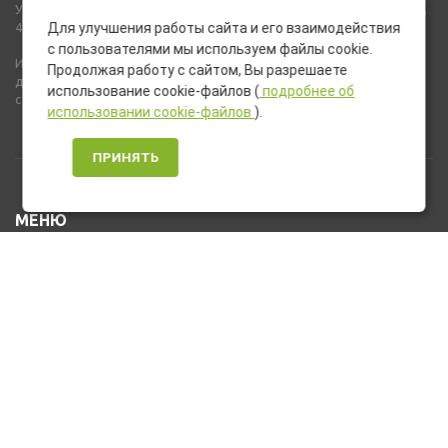
Указанные на сайте цены не являются публичной офертой (ст.435,
437 ГК РФ).
Для улучшения работы сайта и его взаимодействия
с пользователями мы используем файлы cookie.
Используемые на сайте изображения товаров могут включать
Продолжая работу с сайтом, Вы разрешаете
дополнительное оборудование и компоненты, не входящие в
использование cookie-файлов (
подробнее об
стандартную комплектацию товара.
использовании cookie-файлов
).
ПРИНЯТЬ
МЕНЮ
Каталог товаров
Оплата и доставка
О нас
Услуги
Новости и Акции
Контакты
На главную