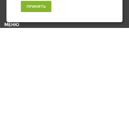
ПРИНЯТЬ
МЕНЮ
Каталог товаров
Оплата и доставка
О нас
Услуги
Новости и Акции
Контакты
На главную
КОНТАКТЫ
+7 (912) 476-10-80
u_stasa30@mail.ru