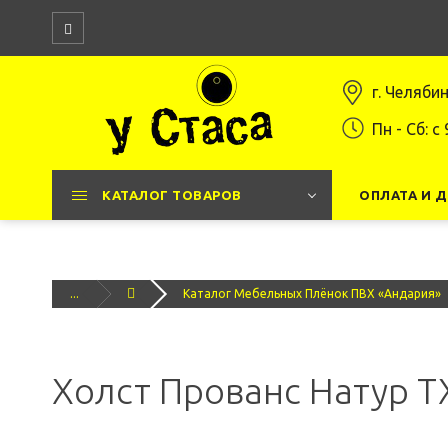
г. Челяби
Пн - Сб: c 
КАТАЛОГ ТОВАРОВ
ОПЛАТА И 
...
Каталог Мебельных Плёнок ПВХ «Андария»
Холст Прованс Натур T