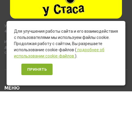
Указанные на сайте цены не являются публичной офертой (ст.435,
437 ГК РФ).
Для улучшения работы сайта и его взаимодействия
с пользователями мы используем файлы cookie.
Используемые на сайте изображения товаров могут включать
Продолжая работу с сайтом, Вы разрешаете
дополнительное оборудование и компоненты, не входящие в
использование cookie-файлов (
подробнее об
стандартную комплектацию товара.
использовании cookie-файлов
).
ПРИНЯТЬ
МЕНЮ
Каталог товаров
Оплата и доставка
О нас
Услуги
Новости и Акции