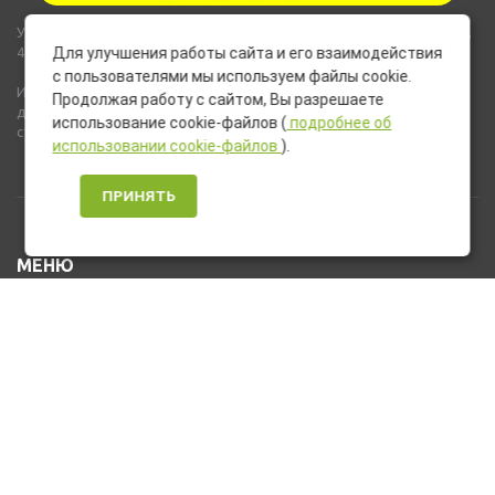
Указанные на сайте цены не являются публичной офертой (ст.435,
437 ГК РФ).
Для улучшения работы сайта и его взаимодействия
с пользователями мы используем файлы cookie.
Используемые на сайте изображения товаров могут включать
Продолжая работу с сайтом, Вы разрешаете
дополнительное оборудование и компоненты, не входящие в
использование cookie-файлов (
подробнее об
стандартную комплектацию товара.
использовании cookie-файлов
).
ПРИНЯТЬ
МЕНЮ
Каталог товаров
Оплата и доставка
О нас
Услуги
Новости и Акции
Контакты
На главную