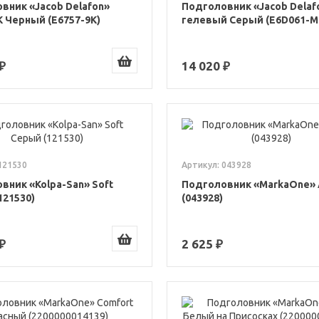
вник «Jacob Delafon»
Подголовник «Jacob Delafo
K Черный (E6757-9K)
гелевый Серый (E6D061-M
₽
14 020 ₽
121530
Артикул: 043928
вник «Kolpa-San» Soft
Подголовник «MarkaOne» 
121530)
(043928)
₽
2 625 ₽