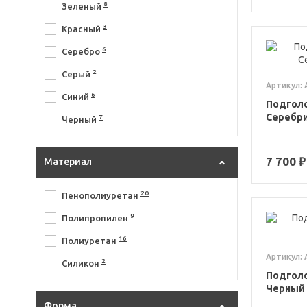
8
Зеленый
1
Soft
3
Красный
4
Viva
6
Серебро
3
Viva Maxi
2
Серый
1
Альбена Аризона Вега
Артикул:
6
Синий
Подголо
1
Дюна
Серебри
7
Черный
1
Сорренто
7 700 ₽
Материал
20
Пенополиуретан
9
Полипропилен
16
Полиуретан
Артикул:
2
Силикон
Подголо
Черный 
Форма