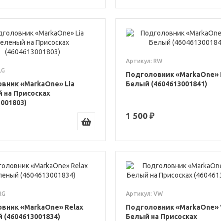
Артикул: RW
LG
Подголовник «MarkaOne» 
вник «MarkaOne» Lia
Белый (4604613001841)
 на Присосках
3001803)
1 500 ₽
RG
Артикул: VW
вник «MarkaOne» Relax
Подголовник «MarkaOne» 
 (4604613001834)
Белый на Присосках