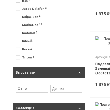
Bas
2
Jacob Delafon
1 375 ₽
2
Kolpa-San
19
MarkaOne
3
Radomir
12
Riho
1
Roca
7
Triton
Артикул: 
Подголо
Зеленый
Высота, мм
(460461
1 375 ₽
От
До
Коллекция