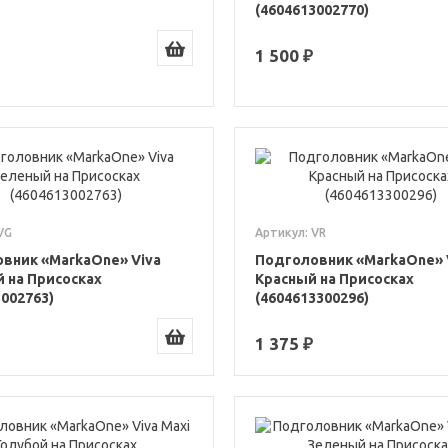
(4604613002770)
1 500 ₽
VG
Артикул: VR
вник «MarkaOne» Viva
Подголовник «MarkaOne» 
 на Присосках
Красный на Присосках
3002763)
(4604613300296)
1 375 ₽