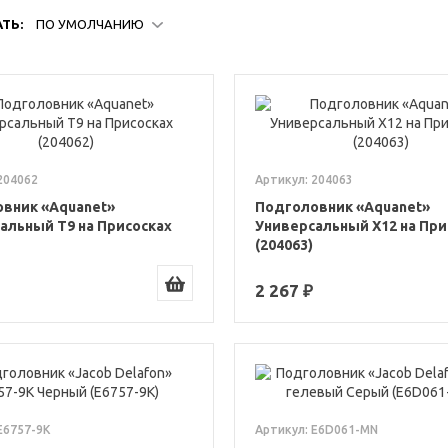
ТЬ:
ПО УМОЛЧАНИЮ
204062
Артикул: 204063
вник «Aquanet»
Подголовник «Aquanet»
альный T9 на Присосках
Универсальный X12 на При
(204063)
2 267 ₽
E6757-9K
Артикул: E6D061-MN