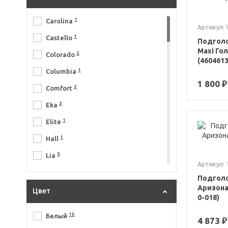
1
Carolina
Артикул:
1
Castello
Подголо
Maxi Го
2
Colorado
(460461
1
Columbia
1 800 ₽
2
Comfort
3
Eka
1
Elite
1
Hall
3
Lia
Артикул: 
2
Lima
Подголо
Аризона,
2
Lusso
Цвет
0-018)
2
Neo
15
Белый
4 873 ₽
3
Relax