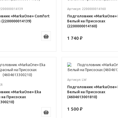
 2200000014139
Артикул: 2200000014160
вник «MarkaOne» Comfort
Подголовник «MarkaOne» 
 (2200000014139)
Белый на Присосках
(2200000014160)
1 740 ₽
Артикул: LW
ER
Подголовник «MarkaOne» 
вник «MarkaOne» Eka
Белый на Присосках
 на Присосках
(4604613001810)
3300210)
1 500 ₽