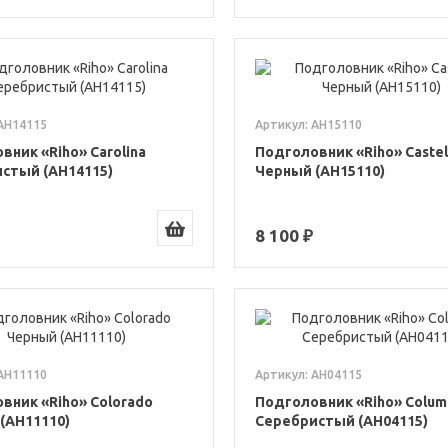
 AH14115
Артикул: AH15110
вник «Riho» Carolina
Подголовник «Riho» Castel
стый (AH14115)
Черный (AH15110)
8 100 ₽
 AH11110
Артикул: AH04115
вник «Riho» Colorado
Подголовник «Riho» Colum
(AH11110)
Серебристый (AH04115)