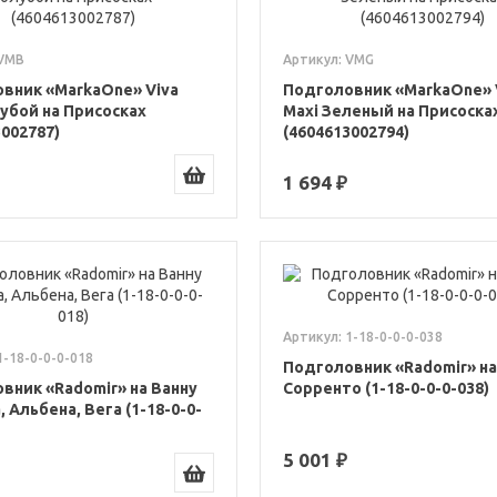
 VMB
Артикул: VMG
вник «MarkaOne» Viva
Подголовник «MarkaOne» 
лубой на Присосках
Maxi Зеленый на Присоска
3002787)
(4604613002794)
1 694 ₽
Артикул: 1-18-0-0-0-038
1-18-0-0-0-018
Подголовник «Radomir» на
вник «Radomir» на Ванну
Сорренто (1-18-0-0-0-038)
 Альбена, Вега (1-18-0-0-
5 001 ₽