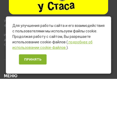
Указанные на сайте цены не являются публичной офертой (ст.435,
437 ГК РФ).
Для улучшения работы сайта и его взаимодействия
с пользователями мы используем файлы cookie.
Используемые на сайте изображения товаров могут включать
Продолжая работу с сайтом, Вы разрешаете
дополнительное оборудование и компоненты, не входящие в
использование cookie-файлов (
подробнее об
стандартную комплектацию товара.
использовании cookie-файлов
).
ПРИНЯТЬ
МЕНЮ
Каталог товаров
Оплата и доставка
О нас
Услуги
Новости и Акции