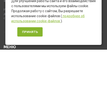
437 ГК РФ).
Для улучшения работы сайта и его взаимодействия
с пользователями мы используем файлы cookie.
Используемые на сайте изображения товаров могут включать
Продолжая работу с сайтом, Вы разрешаете
дополнительное оборудование и компоненты, не входящие в
использование cookie-файлов (
подробнее об
стандартную комплектацию товара.
использовании cookie-файлов
).
ПРИНЯТЬ
МЕНЮ
Каталог товаров
Оплата и доставка
О нас
Услуги
Новости и Акции
Контакты
На главную