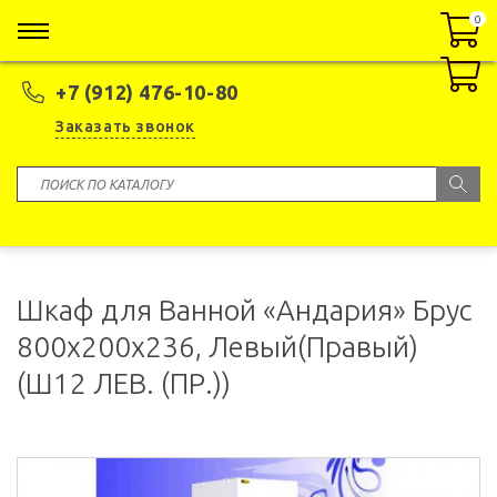
0
0
+7 (912) 476-10-80
Заказать звонок
Шкаф для Ванной «Андария» Брус
800x200x236, Левый(Правый)
(Ш12 ЛЕВ. (ПР.))