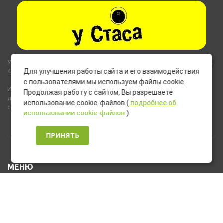
Указанные на сайте цены не являются публичной офертой (ст.435,
437 ГК РФ).
Для улучшения работы сайта и его взаимодействия
с пользователями мы используем файлы cookie.
Используемые на сайте изображения товаров могут включать
Продолжая работу с сайтом, Вы разрешаете
дополнительное оборудование и компоненты, не входящие в
использование cookie-файлов (
подробнее об
стандартную комплектацию товара.
использовании cookie-файлов
).
ПРИНЯТЬ
МЕНЮ
Каталог товаров
Оплата и доставка
О нас