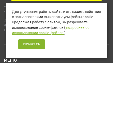
Указанные на сайте цены не являются публичной офертой (ст.435,
437 ГК РФ).
Для улучшения работы сайта и его взаимодействия
с пользователями мы используем файлы cookie.
Используемые на сайте изображения товаров могут включать
Продолжая работу с сайтом, Вы разрешаете
дополнительное оборудование и компоненты, не входящие в
использование cookie-файлов (
подробнее об
стандартную комплектацию товара.
использовании cookie-файлов
).
ПРИНЯТЬ
МЕНЮ
Каталог товаров
Оплата и доставка
О нас
Услуги
Новости и Акции
Контакты
На главную