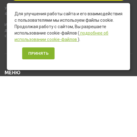
Указанные на сайте цены не являются публичной офертой (ст.435,
437 ГК РФ).
Для улучшения работы сайта и его взаимодействия
с пользователями мы используем файлы cookie.
Используемые на сайте изображения товаров могут включать
Продолжая работу с сайтом, Вы разрешаете
дополнительное оборудование и компоненты, не входящие в
использование cookie-файлов (
подробнее об
стандартную комплектацию товара.
использовании cookie-файлов
).
ПРИНЯТЬ
МЕНЮ
Каталог товаров
Оплата и доставка
О нас
Услуги
Новости и Акции
Контакты
На главную