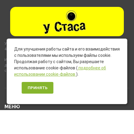
Указанные на сайте цены не являются публичной офертой (ст.435,
437 ГК РФ).
Для улучшения работы сайта и его взаимодействия
с пользователями мы используем файлы cookie.
Используемые на сайте изображения товаров могут включать
Продолжая работу с сайтом, Вы разрешаете
дополнительное оборудование и компоненты, не входящие в
использование cookie-файлов (
подробнее об
стандартную комплектацию товара.
использовании cookie-файлов
).
ПРИНЯТЬ
МЕНЮ
Каталог товаров
Оплата и доставка