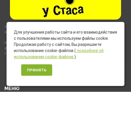
Указанные на сайте цены не являются публичной офертой (ст.435,
437 ГК РФ).
Для улучшения работы сайта и его взаимодействия
с пользователями мы используем файлы cookie.
Используемые на сайте изображения товаров могут включать
Продолжая работу с сайтом, Вы разрешаете
дополнительное оборудование и компоненты, не входящие в
использование cookie-файлов (
подробнее об
стандартную комплектацию товара.
использовании cookie-файлов
).
ПРИНЯТЬ
МЕНЮ
Каталог товаров
Оплата и доставка
О нас
Услуги
Новости и Акции