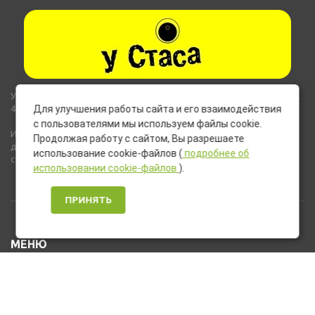
Указанные на сайте цены не являются публичной офертой (ст.435,
437 ГК РФ).
Для улучшения работы сайта и его взаимодействия
с пользователями мы используем файлы cookie.
Используемые на сайте изображения товаров могут включать
Продолжая работу с сайтом, Вы разрешаете
дополнительное оборудование и компоненты, не входящие в
использование cookie-файлов (
подробнее об
стандартную комплектацию товара.
использовании cookie-файлов
).
ПРИНЯТЬ
МЕНЮ
Каталог товаров
Оплата и доставка
О нас