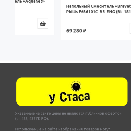
Напольн
Gina F66
Напольный Смеситель «Bravat»
Phillis F656101C-B3-ENG (Bt-181606)
55 090 
69 280 ₽
Указанные на сайте цены не являются публичной офертой
(ст.435, 437 ГК РФ).
Используемые на сайте изображения товаров могут