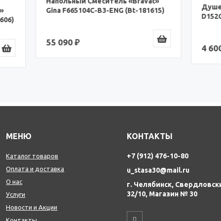
ый Смеситель «Bravat»
Душевая Стойка «Bravat» 
5104C-B3-ENG (Bt-181615)
D152CP (Bt-179261)
₽
4 600 ₽
МЕНЮ
КОНТАКТЫ
+7 (912) 476-10-80
Каталог товаров
Оплата и доставка
u_stasa30@mail.ru
О нас
г. Челябинск, Свердловск
32/10, Магазин № 30
Услуги
Новости и Акции
Контакты