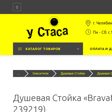
г. Челяби
Пн - Сб: c 
КАТАЛОГ ТОВАРОВ
ОПЛАТА И 
...
Смесители
Душевые Стойки
Душевая С
Душевая Стойка «Bravat
239219)