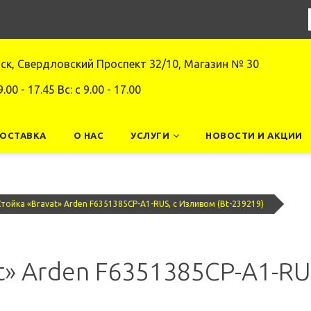
нск, Свердловский Проспект 32/10, Магазин № 30
9.00 - 17.45 Вс: c 9.00 - 17.00
ДОСТАВКА
О НАС
УСЛУГИ
НОВОСТИ И АКЦИИ
тойка «Bravat» Arden F6351385CP-A1-RUS, с Изливом (Bt-239219)
» Arden F6351385CP-A1-RUS