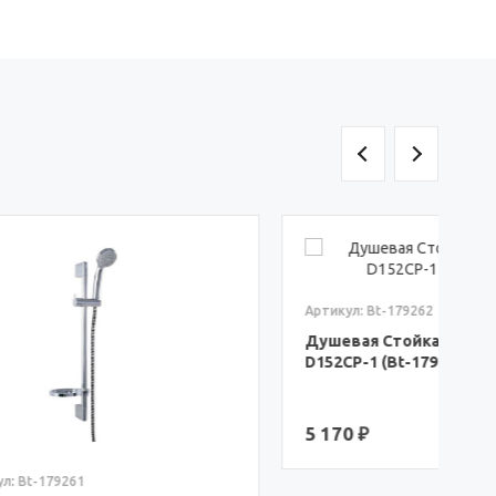
Артикул: Bt-179262
А
Душевая Стойка «Bravat» Eco
D152CP-1 (Bt-179262)
Д
D
5 170 ₽
6