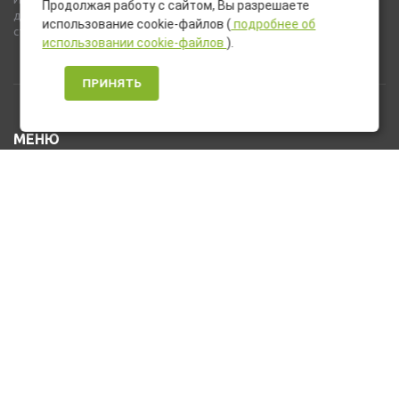
Продолжая работу с сайтом, Вы разрешаете
дополнительное оборудование и компоненты, не входящие в
использование cookie-файлов (
подробнее об
стандартную комплектацию товара.
использовании cookie-файлов
).
ПРИНЯТЬ
МЕНЮ
Каталог товаров
Оплата и доставка
О нас
Услуги
Новости и Акции
Контакты
На главную
КОНТАКТЫ