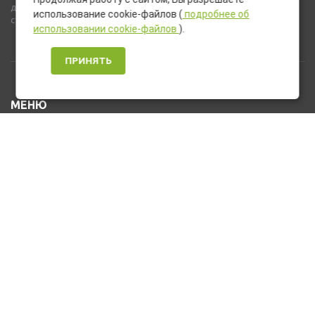
дополнительное оборудование и компоненты, не входящие в
использование cookie-файлов (
подробнее об
стандартную комплектацию товара.
использовании cookie-файлов
).
ПРИНЯТЬ
МЕНЮ
Каталог товаров
Оплата и доставка
О нас
Услуги
Новости и Акции
Контакты
На главную
КОНТАКТЫ