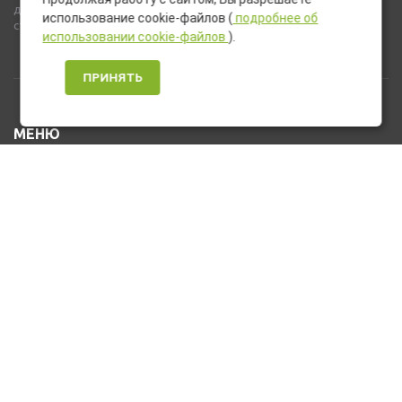
дополнительное оборудование и компоненты, не входящие в
использование cookie-файлов (
подробнее об
стандартную комплектацию товара.
использовании cookie-файлов
).
ПРИНЯТЬ
МЕНЮ
Каталог товаров
Оплата и доставка
О нас
Услуги
Новости и Акции
Контакты
На главную
КОНТАКТЫ