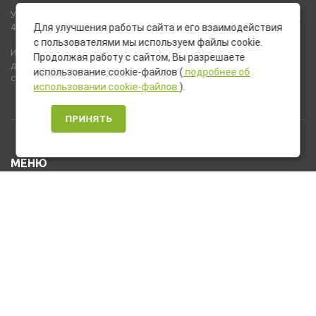
Указанные на сайте цены не являются публичной офертой (ст.435,
437 ГК РФ).
Для улучшения работы сайта и его взаимодействия
с пользователями мы используем файлы cookie.
Используемые на сайте изображения товаров могут включать
Продолжая работу с сайтом, Вы разрешаете
дополнительное оборудование и компоненты, не входящие в
использование cookie-файлов (
подробнее об
стандартную комплектацию товара.
использовании cookie-файлов
).
ПРИНЯТЬ
МЕНЮ
Каталог товаров
Оплата и доставка
О нас
Услуги
Новости и Акции
Контакты
На главную