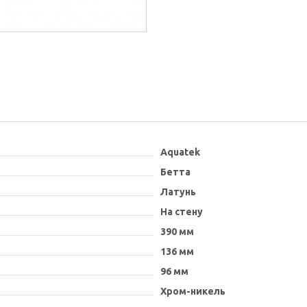
Aquatek
Бетта
Латунь
На стену
390 мм
136 мм
96 мм
Хром-никель