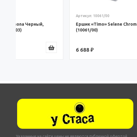
Артикул: 10061/00
Артикул: 
Ершик «Timo» Selene Chrome
Ершик «
(10061/00)
Круглый
6 688 ₽
5 391 ₽
Указанные на сайте цены не являются публичной офертой