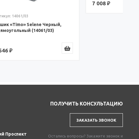
2
ый,
ПОЛУЧИТЬ КОНСУЛЬТАЦИЮ
ЗАКАЗАТЬ ЗВОНОК
ий Проспект
Остались вопросы? Закажите звонок и