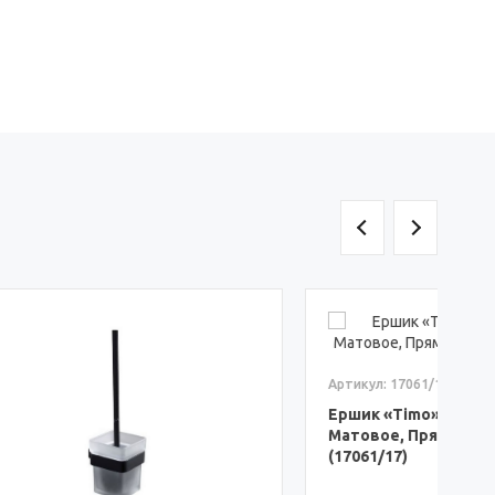
Артикул: 17061/17
А
Ершик «Timo» Selene Золото
Матовое, Прямоугольный
С
(17061/17)
(
7 008 ₽