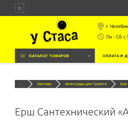
г. Челяби
Пн - Сб: c 
КАТАЛОГ ТОВАРОВ
ОПЛАТА И 
...
Унитазы
Аксессуары для Туалета
Ерш 
Ерш Сантехнический «A