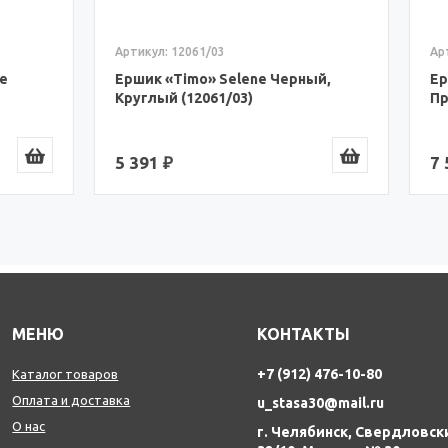
Артикул: 14061/03
12061/03
Ершик «Timo» Selene Черн
Timo» Selene Черный,
Прямоугольный (14061/03)
 (12061/03)
7 546 ₽
МЕНЮ
КОНТАКТЫ
+7 (912) 476-10-80
Каталог товаров
Оплата и доставка
u_stasa30@mail.ru
О нас
г. Челябинск, Свердловск