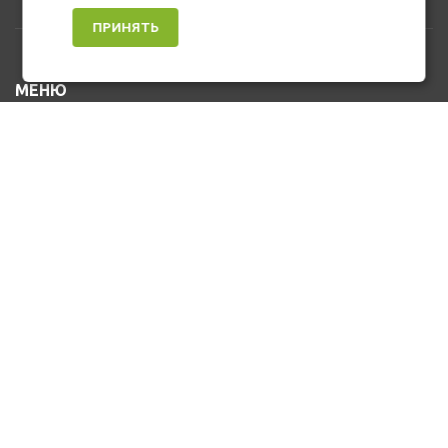
ПРИНЯТЬ
МЕНЮ
Каталог товаров
Оплата и доставка
О нас
Услуги
Новости и Акции
Контакты
На главную
КОНТАКТЫ
+7 (912) 476-10-80
u_stasa30@mail.ru