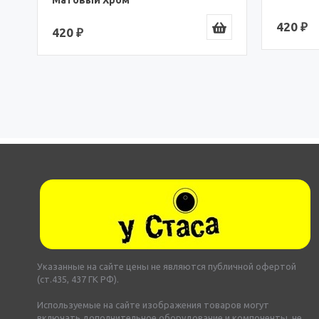
Карниз д
Nero 15
420 ₽
3 320 ₽
Указанные на сайте цены не являются публичной офертой
(ст.435, 437 ГК РФ).
Используемые на сайте изображения товаров могут
включать дополнительное оборудование и компоненты, не