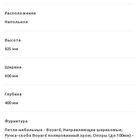
Расположение
Напольное
Высота
825 мм
Ширина
600 мм
Глубина
400 мм
Фурнитура
Петли мебельные - Boyard; Направляющие шариковые;
Ручка-скоба Boyard полированный хром; Опоры (до 100мм) -