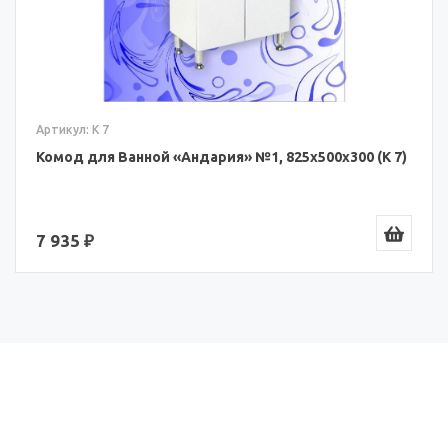
ул: К 7
Артику
од для Ванной «Андария» №1, 825x500x300 (К 7)
Комод
35 ₽
9 14