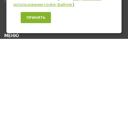
стандартную комплектацию товара.
использовании cookie-файлов
).
ПРИНЯТЬ
МЕНЮ
Каталог товаров
Оплата и доставка
О нас
Услуги
Новости и Акции
Контакты
На главную
КОНТАКТЫ
+7 (912) 476-10-80