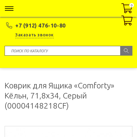
0
0
+7 (912) 476-10-80
Заказать звонок
Коврик для Ящика «Comforty»
Кёльн, 71,8x34, Серый
(00004148218CF)