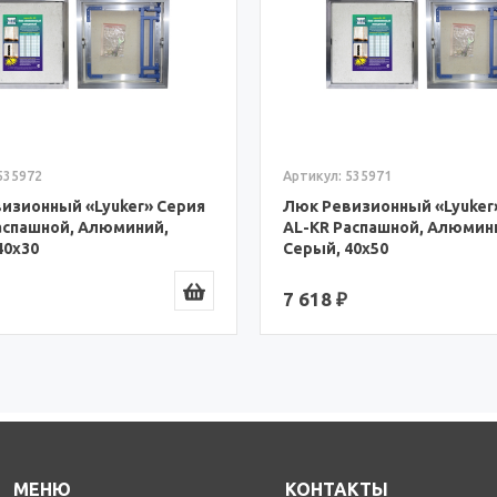
535972
Артикул: 535971
изионный «Lyuker» Серия
Люк Ревизионный «Lyuker
аспашной, Алюминий,
AL-KR Распашной, Алюмин
40x30
Серый, 40x50
7 618 ₽
МЕНЮ
КОНТАКТЫ