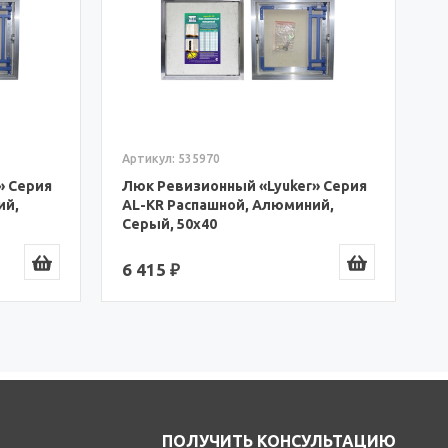
А
Л
A
С
7
Артикул: 535970
» Серия
Люк Ревизионный «Lyuker» Серия
ий,
AL-KR Распашной, Алюминий,
Серый, 50x40
6 415 ₽
ПОЛУЧИТЬ КОНСУЛЬТАЦИЮ