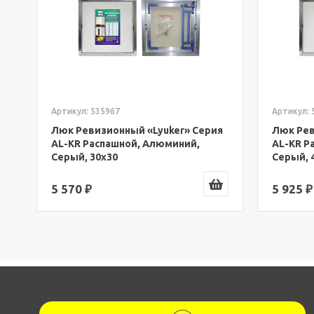
Артикул: 535967
Артикул: 
я
Люк Ревизионный «Lyuker» Серия
Люк Рев
AL-KR Распашной, Алюминий,
AL-KR Р
Серый, 30x30
Серый, 
5 570 ₽
5 925 ₽