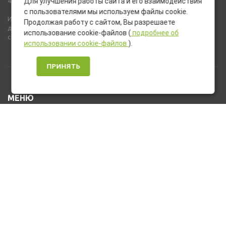
437 ГК РФ).
Для улучшения работы сайта и его взаимодействия
с пользователями мы используем файлы cookie.
Используемые на сайте изображения товаров могут включать
Продолжая работу с сайтом, Вы разрешаете
дополнительное оборудование и компоненты, не входящие в
использование cookie-файлов (
подробнее об
стандартную комплектацию товара.
использовании cookie-файлов
).
ПРИНЯТЬ
МЕНЮ
Каталог товаров
Оплата и доставка
О нас
Услуги
Новости и Акции
Контакты
На главную