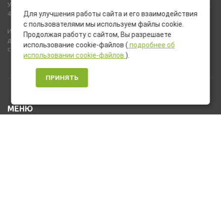
Указанные на сайте цены не являются публичной офертой (ст.435,
437 ГК РФ).
Для улучшения работы сайта и его взаимодействия
с пользователями мы используем файлы cookie.
Используемые на сайте изображения товаров могут включать
Продолжая работу с сайтом, Вы разрешаете
дополнительное оборудование и компоненты, не входящие в
использование cookie-файлов (
подробнее об
стандартную комплектацию товара.
использовании cookie-файлов
).
ПРИНЯТЬ
МЕНЮ
Каталог товаров
Оплата и доставка
О нас
Услуги
Новости и Акции
Контакты
На главную