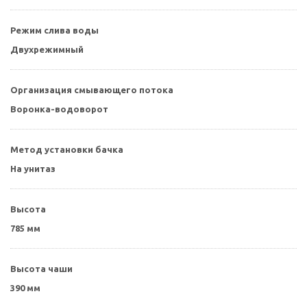
Режим слива воды
Двухрежимный
Организация смывающего потока
Воронка-водоворот
Метод установки бачка
На унитаз
Высота
785 мм
Высота чаши
390 мм