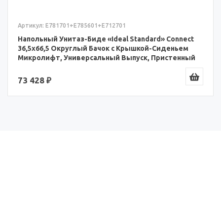
Артикул: E781801+E785601+E772401
Напольный Унитаз-Биде «Ideal Standard» Connect
36,5x66,5 Округлый Бачок с Крышкой-Сиденьем
Микролифт Slim, Горизонтальный Выпуск
(E781801+E785601+E772401)
68 591 ₽