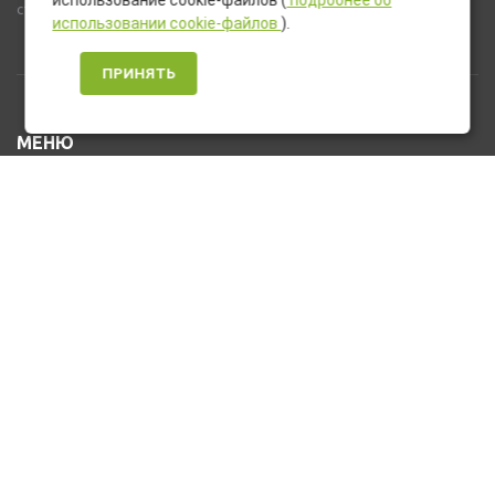
использование cookie-файлов (
подробнее об
стандартную комплектацию товара.
использовании cookie-файлов
).
ПРИНЯТЬ
МЕНЮ
Каталог товаров
Оплата и доставка
О нас
Услуги
Новости и Акции
Контакты
На главную
КОНТАКТЫ
+7 (912) 476-10-80