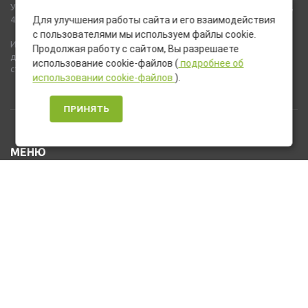
Указанные на сайте цены не являются публичной офертой (ст.435,
437 ГК РФ).
Для улучшения работы сайта и его взаимодействия
с пользователями мы используем файлы cookie.
Используемые на сайте изображения товаров могут включать
Продолжая работу с сайтом, Вы разрешаете
дополнительное оборудование и компоненты, не входящие в
использование cookie-файлов (
подробнее об
стандартную комплектацию товара.
использовании cookie-файлов
).
ПРИНЯТЬ
МЕНЮ
Каталог товаров
Оплата и доставка
О нас
Услуги
Новости и Акции
Контакты
На главную