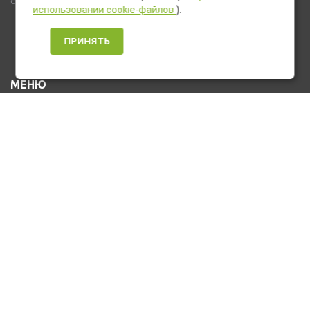
стандартную комплектацию товара.
использовании cookie-файлов
).
ПРИНЯТЬ
МЕНЮ
Каталог товаров
Оплата и доставка
О нас
Услуги
Новости и Акции
Контакты
На главную
КОНТАКТЫ
+7 (912) 476-10-80