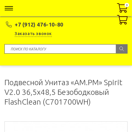
0
0
+7 (912) 476-10-80
Заказать звонок
Подвесной Унитаз «AM.PM» Spirit
V2.0 36,5x48,5 Безободковый
FlashClean (C701700WH)