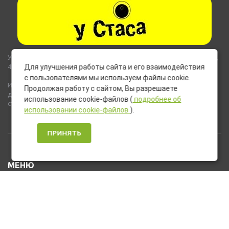
Указанные на сайте цены не являются публичной офертой (ст.435,
437 ГК РФ).
Для улучшения работы сайта и его взаимодействия
с пользователями мы используем файлы cookie.
Используемые на сайте изображения товаров могут включать
Продолжая работу с сайтом, Вы разрешаете
дополнительное оборудование и компоненты, не входящие в
использование cookie-файлов (
подробнее об
стандартную комплектацию товара.
использовании cookie-файлов
).
ПРИНЯТЬ
МЕНЮ
Каталог товаров
Оплата и доставка
О нас
Услуги