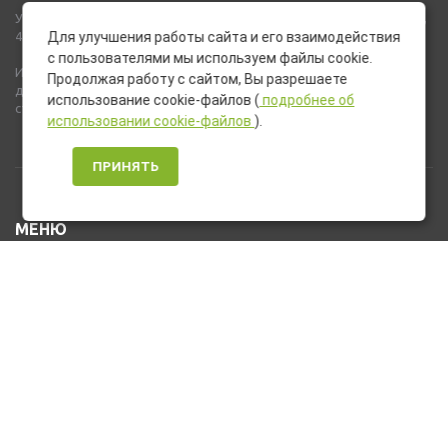
Указанные на сайте цены не являются публичной офертой (ст.435,
437 ГК РФ).
Для улучшения работы сайта и его взаимодействия
с пользователями мы используем файлы cookie.
Используемые на сайте изображения товаров могут включать
Продолжая работу с сайтом, Вы разрешаете
дополнительное оборудование и компоненты, не входящие в
использование cookie-файлов (
подробнее об
стандартную комплектацию товара.
использовании cookie-файлов
).
ПРИНЯТЬ
МЕНЮ
Каталог товаров
Оплата и доставка
О нас
Услуги
Новости и Акции
Контакты
На главную