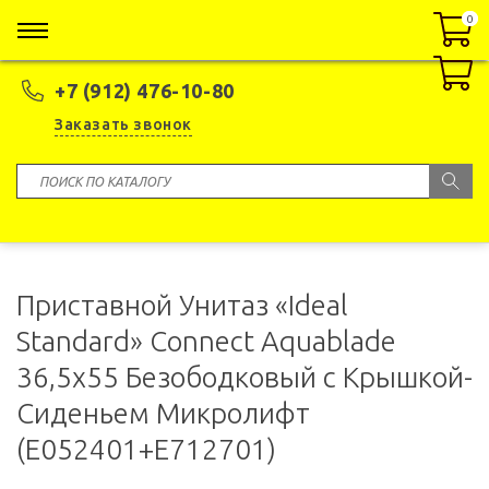
0
0
+7 (912) 476-10-80
Заказать звонок
Приставной Унитаз «Ideal
Standard» Connect Aquablade
36,5x55 Безободковый с Крышкой-
Сиденьем Микролифт
(E052401+E712701)