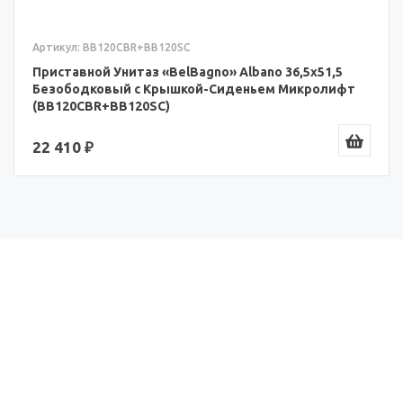
Артикул: BB120CBR+BB120SC
Приставной Унитаз «BelBagno» Albano 36,5x51,5
Безободковый с Крышкой-Сиденьем Микролифт
(BB120CBR+BB120SC)
22 410 ₽