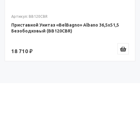
Артикул: BB120CBR+BB120SC
o 36,5x51,5
Приставной Унитаз «BelBagno» Albano
Безободковый с Крышкой-Сиденьем
(BB120CBR+BB120SC)
22 410 ₽