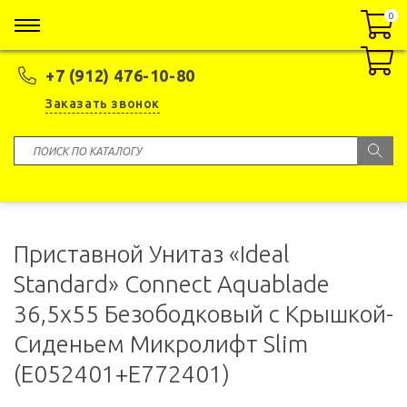
0
0
+7 (912) 476-10-80
Заказать звонок
Приставной Унитаз «Ideal
Standard» Connect Aquablade
36,5x55 Безободковый с Крышкой-
Сиденьем Микролифт Slim
(E052401+E772401)