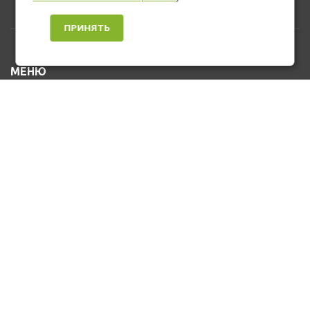
ПРИНЯТЬ
МЕНЮ
Каталог товаров
Оплата и доставка
О нас
Услуги
Новости и Акции
Контакты
На главную
КОНТАКТЫ
+7 (912) 476-10-80
u_stasa30@mail.ru