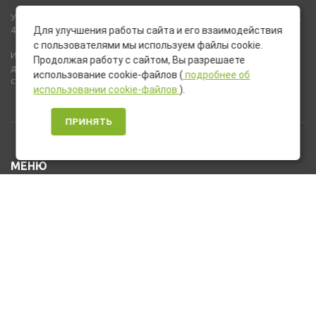
Указанные на сайте цены не являются публичной офертой (ст.435,
437 ГК РФ).
Для улучшения работы сайта и его взаимодействия
с пользователями мы используем файлы cookie.
Используемые на сайте изображения товаров могут включать
Продолжая работу с сайтом, Вы разрешаете
дополнительное оборудование и компоненты, не входящие в
использование cookie-файлов (
подробнее об
стандартную комплектацию товара.
использовании cookie-файлов
).
ПРИНЯТЬ
МЕНЮ
Каталог товаров
Оплата и доставка
О нас
Услуги
Новости и Акции
Контакты
На главную