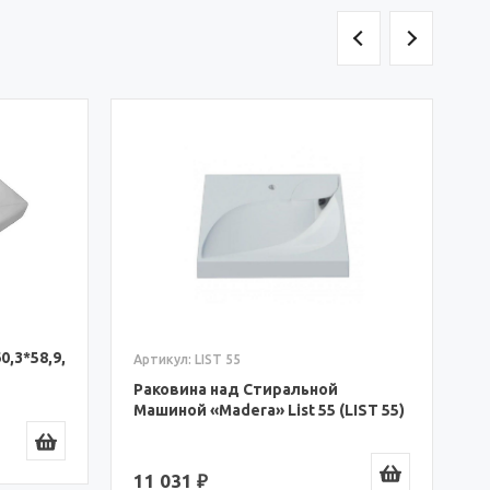
А
Р
М
(
1
0,3*58,9,
Артикул: LIST 55
Раковина над Стиральной
Машиной «Madera» List 55 (LIST 55)
11 031 ₽