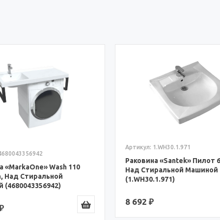
Артикул: 1.WH30.1.971
 4680043356942
Раковина «Santek» Пилот 6
а «MarkaOne» Wash 110
Над Стиральной Машиной
an, Над Стиральной
(1.WH30.1.971)
 (4680043356942)
8 692 ₽
₽