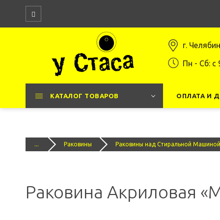
г. Челяби
Пн - Сб: c 
КАТАЛОГ ТОВАРОВ
ОПЛАТА И 
...
Раковины
Раковины над Стиральной Машино
Раковина Акриловая «M