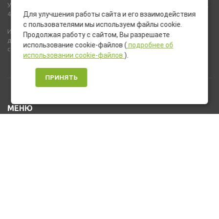
Указанные на сайте цены не являются публичной офертой (ст.435,
437 ГК РФ).
Для улучшения работы сайта и его взаимодействия
с пользователями мы используем файлы cookie.
Используемые на сайте изображения товаров могут включать
Продолжая работу с сайтом, Вы разрешаете
дополнительное оборудование и компоненты, не входящие в
использование cookie-файлов (
подробнее об
стандартную комплектацию товара.
использовании cookie-файлов
).
ПРИНЯТЬ
МЕНЮ
Каталог товаров
Оплата и доставка
О нас
Услуги
Новости и Акции
Контакты
На главную