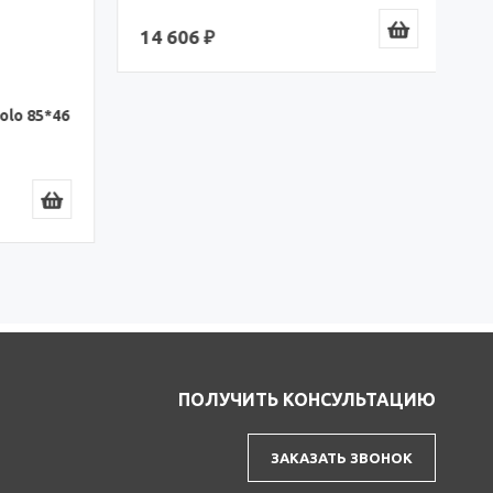
1
Артикул: 2200000009319
Раковина «MarkaOne» Piccolo 85*46
R (2200000009319)
lo 85*46
14 606 ₽
ПОЛУЧИТЬ КОНСУЛЬТАЦИЮ
ЗАКАЗАТЬ ЗВОНОК