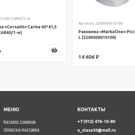
 S-UM-CAR60/1-w
Артикул: 2200000010100
 «Cersanit» Carina 60*41,5
Раковина «MarkaOne» Picco
AR60/1-w)
L (2200000010100)
14 606 ₽
МЕНЮ
КОНТАКТЫ
+7 (912) 476-10-80
Каталог товаров
Оплата и доставка
u_stasa30@mail.ru