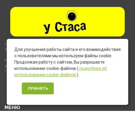
Указанные на сайте цены не являются публичной офертой (ст.435,
437 ГК РФ).
Для улучшения работы сайта и его взаимодействия
с пользователями мы используем файлы cookie.
Используемые на сайте изображения товаров могут включать
Продолжая работу с сайтом, Вы разрешаете
дополнительное оборудование и компоненты, не входящие в
использование cookie-файлов (
подробнее об
стандартную комплектацию товара.
использовании cookie-файлов
).
ПРИНЯТЬ
МЕНЮ
Каталог товаров
Оплата и доставка