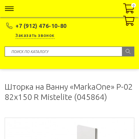
0
0
+7 (912) 476-10-80
Заказать звонок
Шторка на Ванну «MarkaOne» P-02
82x150 R Mistelite (045864)