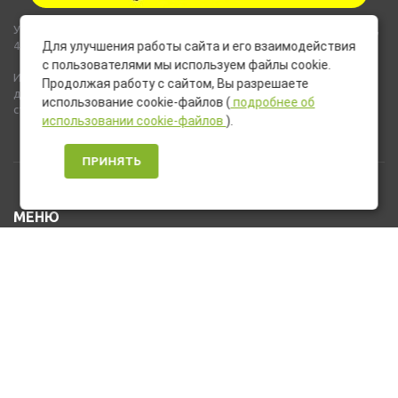
Указанные на сайте цены не являются публичной офертой (ст.435,
437 ГК РФ).
Для улучшения работы сайта и его взаимодействия
с пользователями мы используем файлы cookie.
Используемые на сайте изображения товаров могут включать
Продолжая работу с сайтом, Вы разрешаете
дополнительное оборудование и компоненты, не входящие в
использование cookie-файлов (
подробнее об
стандартную комплектацию товара.
использовании cookie-файлов
).
ПРИНЯТЬ
МЕНЮ
Каталог товаров
Оплата и доставка
О нас
Услуги
Новости и Акции
Контакты
На главную