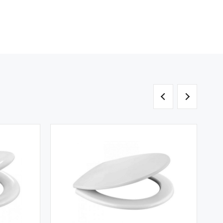
Артикул: 11303
Универсальная Крышка-Сиденье
«Berges» Optim SO Микролифт
(11303)