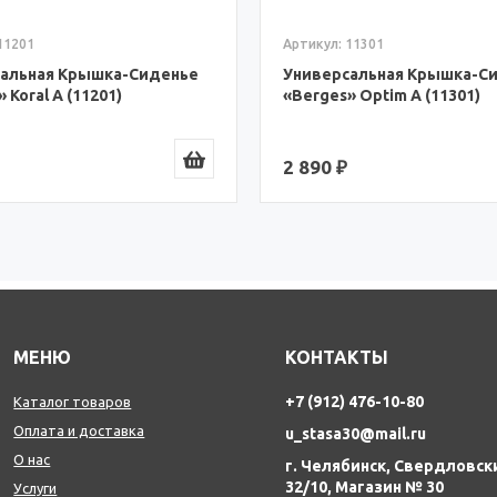
 11301
Артикул: 21304
сальная Крышка-Сиденье
Универсальная Крышка-С
» Optim A (11301)
«Berges» Optim PP (21304)
₽
750 ₽
МЕНЮ
КОНТАКТЫ
+7 (912) 476-10-80
Каталог товаров
Оплата и доставка
u_stasa30@mail.ru
О нас
г. Челябинск, Свердловск
32/10, Магазин № 30
Услуги