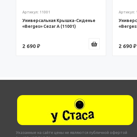
Артикул: 11201
Артикул:
е
Универсальная Крышка-Сиденье
Универ
«Berges» Koral A (11201)
«Berges
2 690 ₽
2 890 
Указанные на сайте цены не являются публичной офертой