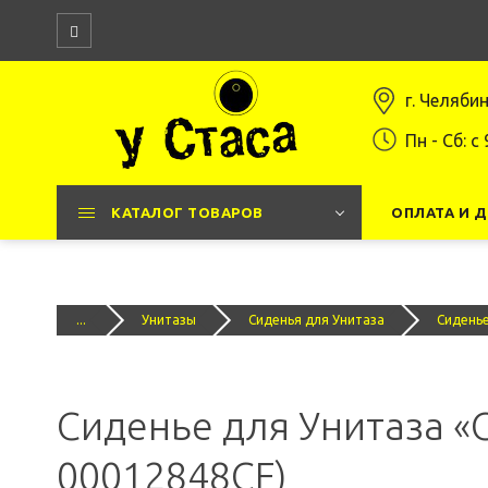
г. Челяби
Пн - Сб: c 
КАТАЛОГ ТОВАРОВ
ОПЛАТА И 
...
Унитазы
Сиденья для Унитаза
Сиденье
Сиденье для Унитаза «
00012848CF)