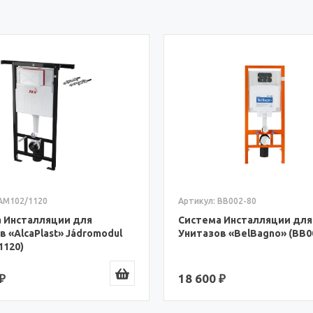
 AM102/1120
Артикул: BB002-80
 Инсталляции для
Система Инсталляции для
в «AlcaPlast» Jádromodul
Унитазов «BelBagno» (BB0
1120)
₽
18 600 ₽