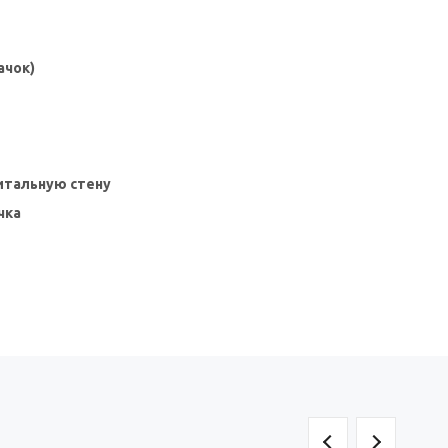
ачок)
питальную стену
чка