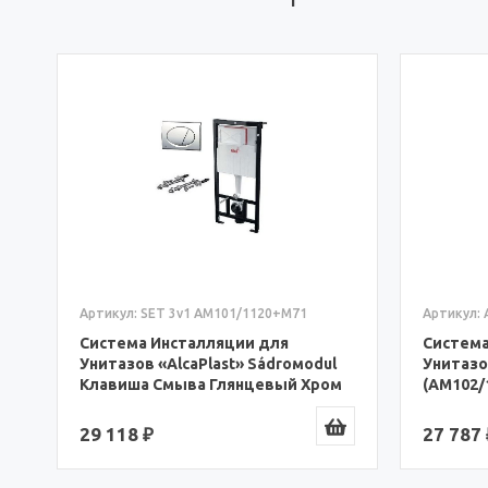
Артикул:
Артикул: SET 3v1 AM101/1120+M71
Система
Система Инсталляции для
Унитазо
Унитазов «AlcaPlast» Sádroмodul
(AM102/
Клавиша Смыва Глянцевый Хром
3в1 (SET 3v1 AM101/1120+M71)
27 787 
29 118 ₽