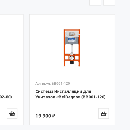
А
С
У
2
Артикул: BB001-120
Система Инсталляции для
02-80)
Унитазов «BelBagno» (BB001-120)
19 900 ₽