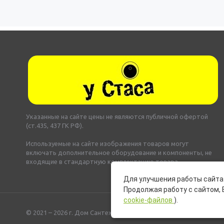
Указанные на сайте цены не являются публичной офертой
(ст.435, 437 ГК РФ).
Используемые на сайте изображения товаров могут
включать дополнительное оборудование и компоненты, не
входящие в стандартную комплектацию товара.
Для улучшения работы сайта 
Продолжая работу с сайтом, 
cookie-файлов
).
© 2021 – 2026 г. Дом Сантехники «У Стаса»