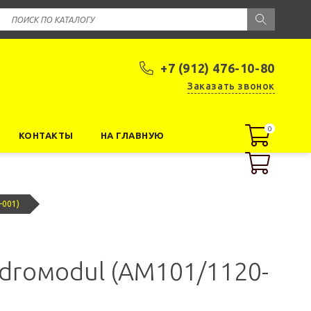
+7 (912) 476-10-80
Заказать звонок
0
0
КОНТАКТЫ
НА ГЛАВНУЮ
-001)
ádroмodul (AM101/1120-