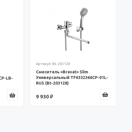
А
С
У
(
1
Артикул: Bt-203128
Смеситель «Bravat» Slim
Универсальный TF6332366CP-01L-
CP-LB-
RUS (Bt-203128)
9 930 ₽