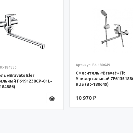
Артикул: Bt-180649
Bt-184886
Смеситель «Bravat» Fit
ль «Bravat» Eler
Универсальный 7F6135188
альный F6191238CP-01L-
RUS (Bt-180649)
184886)
10 970 ₽