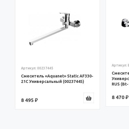
0-
Артикул: 
Артикул: 00237445
Смесите
Смеситель «Aquanet» Static AF330-
Универс
21С Универсальный (00237445)
RUS (Bt-
8 470 ₽
8 495 ₽