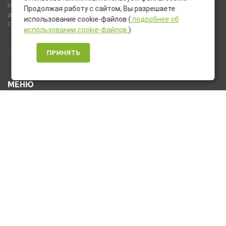
Используемые на сайте изображения товаров могут включать
Продолжая работу с сайтом, Вы разрешаете
дополнительное оборудование и компоненты, не входящие в
использование cookie-файлов (
подробнее об
стандартную комплектацию товара.
использовании cookie-файлов
).
ПРИНЯТЬ
МЕНЮ
Каталог товаров
Оплата и доставка
О нас
Услуги
Новости и Акции
Контакты
На главную
КОНТАКТЫ