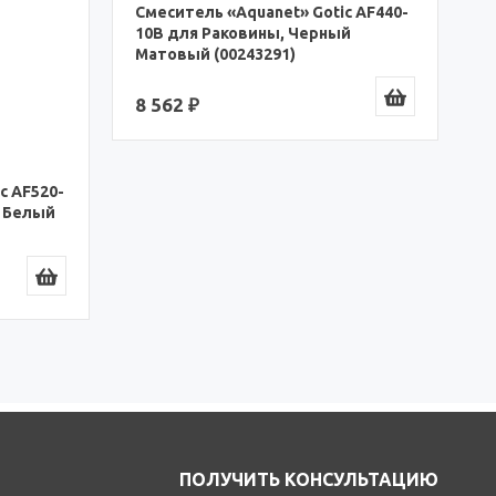
А
С
A
(
5
4
Артикул: 00243291
c AF520-
, Белый
Смеситель «Aquanet» Gotic AF440-
10B для Раковины, Черный
Матовый (00243291)
8 562 ₽
ПОЛУЧИТЬ КОНСУЛЬТАЦИЮ