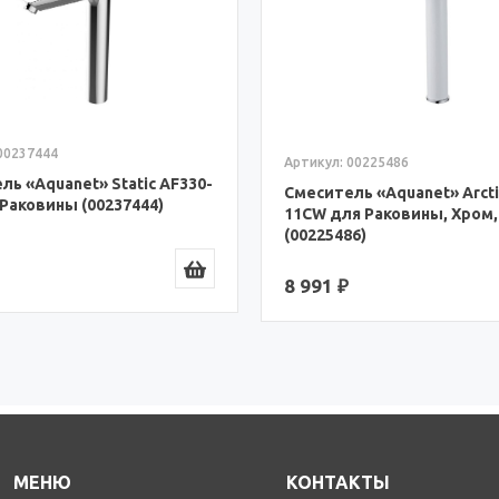
00237444
Артикул: 00225486
ль «Aquanet» Static AF330-
Смеситель «Aquanet» Arcti
 Раковины (00237444)
11СW для Раковины, Хром
(00225486)
8 991 ₽
МЕНЮ
КОНТАКТЫ