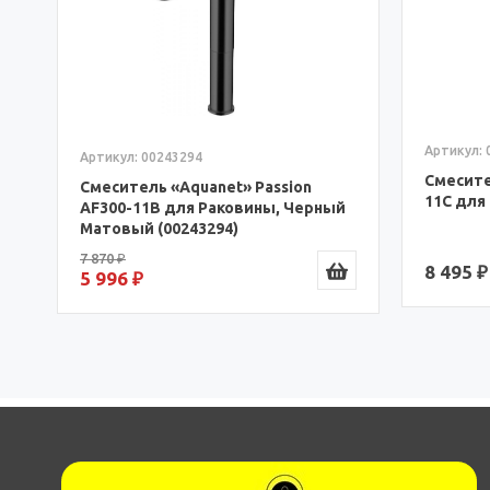
Артикул: 
Артикул: 00243294
Смесите
Смеситель «Aquanet» Passion
11С для
AF300-11B для Раковины, Черный
й
Матовый (00243294)
7 870 ₽
8 495 ₽
5 996 ₽