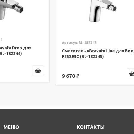
Артикул: Bt-182003
Bt-182345
Смеситель «Bravat» Art д
ль «Bravat» Line для Биде
бронза F375109U (Bt-18200
(Bt-182345)
16 790 ₽
МЕНЮ
КОНТАКТЫ