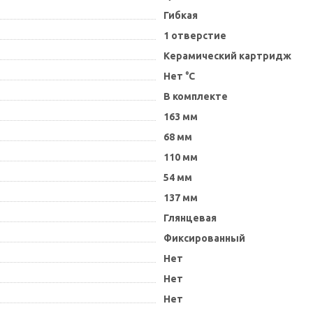
Гибкая
1 отверстие
Керамический картридж
Нет °C
В комплекте
163 мм
68 мм
110 мм
54 мм
137 мм
Глянцевая
Фиксированный
Нет
Нет
Нет