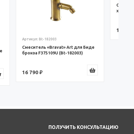
Смеситель «Bravat» Art для Биде
С
хром F375109C (Bt-177416)
A
13 600 ₽
1
ля Биде
3)
ПОЛУЧИТЬ КОНСУЛЬТАЦИЮ