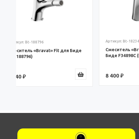
Артикул: Bt-182344
Артикул: 
Смеситель «Bravat» Drop для
Смесите
Биде F34898C (Bt-182344)
F35299C 
8 400 ₽
9 670 ₽