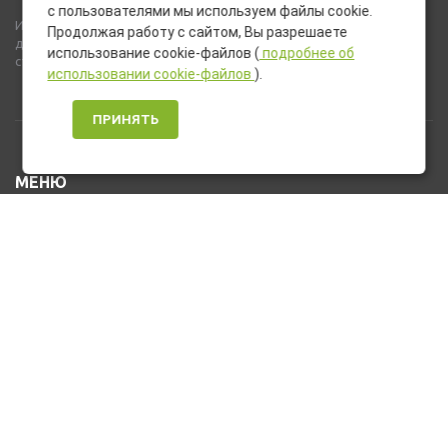
с пользователями мы используем файлы cookie.
Используемые на сайте изображения товаров могут включать
Продолжая работу с сайтом, Вы разрешаете
дополнительное оборудование и компоненты, не входящие в
использование cookie-файлов (
подробнее об
стандартную комплектацию товара.
использовании cookie-файлов
).
ПРИНЯТЬ
МЕНЮ
Каталог товаров
Оплата и доставка
О нас
Услуги
Новости и Акции
Контакты
На главную