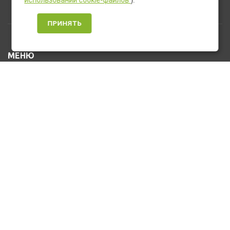
использовании cookie-файлов
).
ПРИНЯТЬ
МЕНЮ
Каталог товаров
Оплата и доставка
О нас
Услуги
Новости и Акции
Контакты
На главную
КОНТАКТЫ
+7 (912) 476-10-80
u_stasa30@mail.ru